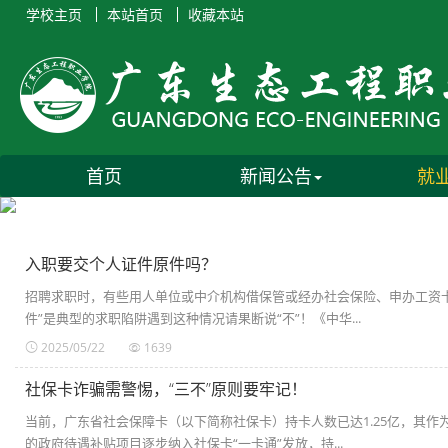
学校主页
本站首页
收藏本站
首页
新闻公告
就
入职要交个人证件原件吗？
招聘求职时，有些用人单位或中介机构借保管或经办社会保险、申办工资
件”是典型的求职陷阱遇到这种情况请果断说“不”！《中华...
2025/05/22
1639
社保卡诈骗需警惕，“三不”原则要牢记！
当前，广东省社会保障卡（以下简称社保卡）持卡人数已达1.25亿，其
的政府待遇补贴项目逐步纳入社保卡“一卡通”发放，持...