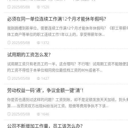
2025/05/08
1520
必须在同一单位连续工作满12个月才能休年假吗？
我刚跳槽到新单位，需要连续工作满12个月才能休年休假吗？《职工带
体工商户等单位的职工连续工作1年以上的，享受带薪年休...
2025/05/08
1372
试用期的工资怎么发？
试用期工资只有老员工的一半，这合理吗？不行哦！试用期工资不能随便
的工资不得低于本单位相同岗位最低档工资的80%或者不...
2025/05/08
1427
劳动权益一码“通”，争议金额一键“清”！
你是否也遇到过这样的问题？工资到账，却不是足额发放天天加班，到头
算……当劳资双方出现纠纷当对工资、赔偿等费用争执不下该...
2025/05/08
1646
公司不断增加工作量，员工该怎么办？