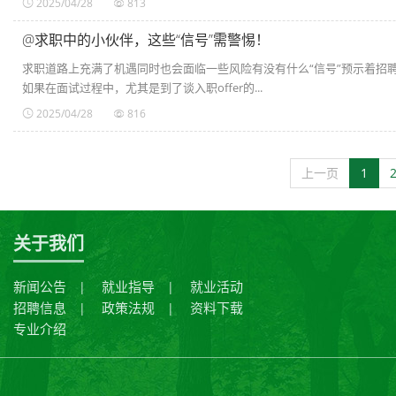
2025/04/28
813
@求职中的小伙伴，这些“信号”需警惕！
求职道路上充满了机遇同时也会面临一些风险有没有什么“信号”预示着招聘
如果在面试过程中，尤其是到了谈入职offer的...
2025/04/28
816
上一页
1
关于我们
新闻公告
就业指导
就业活动
|
|
招聘信息
政策法规
资料下载
|
|
专业介绍