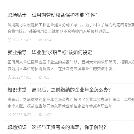
职场贴士 | 试用期劳动权益保护不能“任性”
试用期可以说是员工和企业建立劳动关系后，为了相互了解而约定的考察
合格”就行。对新招用员工试用期不合格被用人单位辞退的...
2023/11/05
1094
就业指导 | 毕业生“求职目标”该如何设定
正值用人单位招聘应届毕业生的关键时期，面对大量的求职简历，招聘人
作为用人单位的招聘负责人，在多次与应届毕业生的交流中发...
2023/11/05
765
知识讲堂 | 离职后，之前缴纳的企业年金怎么办？​
离职后，之前缴纳的企业年金怎么办？按照《企业年金办法》第二十二条
金个人账户权益应当随同转入新就业单位企业年金或者职业年...
2023/10/29
1100
职场知识 | 这些与工资有关的规定，你了解吗？