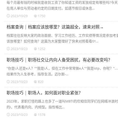
每个月最有钱的时候就是收到工资了你知道工资的发放规定有哪些吗?今天
在用人单位与劳动者约定的日期支付。如遇节假日或休息...
2023/10/29
1750
档案查询 | 档案应该放哪里？这篇超全，速来对照→​
档案往往反映大家的政治面貌、学习工作经历、工作实绩等情况是参加考
该放哪里？如何查询？这篇为大家整理好了快来对照看看01...
2023/10/23
1252
职场技巧 | 职场社交让内向人备受困扰，有必要改变吗？
“你是i人还是e人？”“我是i人，但在工作中常常做e人”“我是istp，
结果作为人生参考，指导生活。迈尔斯-...
2023/10/23
820
职场技巧 | 职场人，如何面对职业紧张？​
2023年，求职打怪的路上也多了一道叫MBTI的坎相信同学们在网络冲浪时
的i，代表着内向、内倾型。指性格比...
2023/10/23
1578