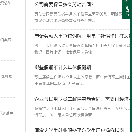
工资必须
公司需要保留多久劳动合同？
咨询师
劳动合同是劳动者与用人单位确立劳动关系、明确双方权
协议劳动合同必备条款有哪些？根...
申请劳动人事争议调解，用电子社保卡！教您
档案应
线上可以申请劳动人事争议调解吗？用电子社保卡就可以
教您！图片来源：社会保障卡微信...
哪些假期不计入年休假假期
人将测试
职工连续工作满12个月以上的享受带薪年休假职工累计工
不满10年的年休假5天已满1...
企业与试用期员工解除劳动合同，需支付经济
政策链接《中华人民共和国劳动合同法》第三十九条 劳动
格测试中
情形之一的，用人单位可以解除劳...
国家大学生就业服务平台学生用户操作指南