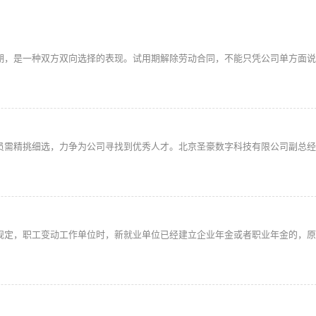
期，是一种双方双向选择的表现。试用期解除劳动合同，不能只凭公司单方面说
员需精挑细选，力争为公司寻找到优秀人才。北京圣豪数字科技有限公司副总经
规定，职工变动工作单位时，新就业单位已经建立企业年金或者职业年金的，原