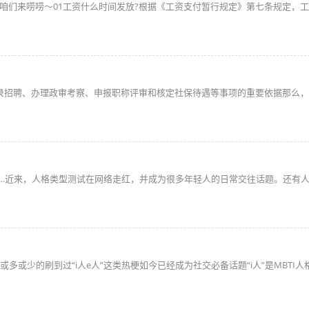
咱们来唠唠～01工资什么时间发放?根据《工资支付暂行规定》第七条规定，
录招聘、办理政审考察、申报职称评审和核定社保待遇等事项的重要依据那么，
你呢？”……近来，人格类型测试在网络走红，并成为很多年轻人的日常交往话题。还有
或多或少的刷到过“i人e人”这类热梗如今已经成为社交必备话题“i人”是MBTI人