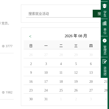
学生
搜索
 党员，
单位
<
2026 年 08 月
3777
日
一
二
三
四
五
管理员
26
27
28
29
30
31
2
3
4
5
6
7
咨询师
9
10
11
12
13
14
16
17
18
19
20
21
23
24
25
26
27
28
1982
30
31
1
2
3
4