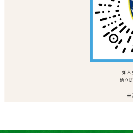
如人
请立
来