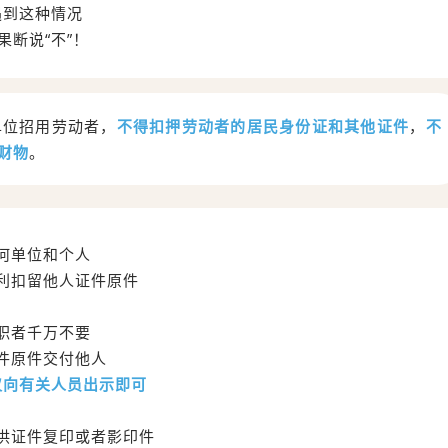
遇到这种情况
果断说“不”！
单位招用劳动者，
不得扣押劳动者的居民身份证和其他证件
，
不
财物
。
何单位和个人
利扣留他人证件原件
职者千万不要
件原件交付他人
仅向有关人员出示即可
供证件复印或者影印件