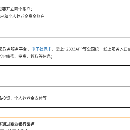
需要开立两个账户：
账户和个人养老金资金账户
障政务服务平台、
电子社保卡
、掌上12333APP等全国统一线上服务入口
老金缴费、投资、领取等信息；
投资、个人养老金支付等。
择
通过商业银行渠道