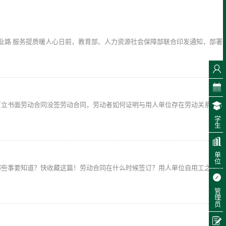
！
业路 服务提质暖人心日前，教育部、人力资源社会保障部联合印发通知，部署
订立书面劳动合同没签劳动合同，劳动者如何证明与用人单位存在劳动关系？《
学生
单位
哪些事要知道？快收藏这篇！劳动合同在什么时候签订？用人单位自用工之日起
管理员