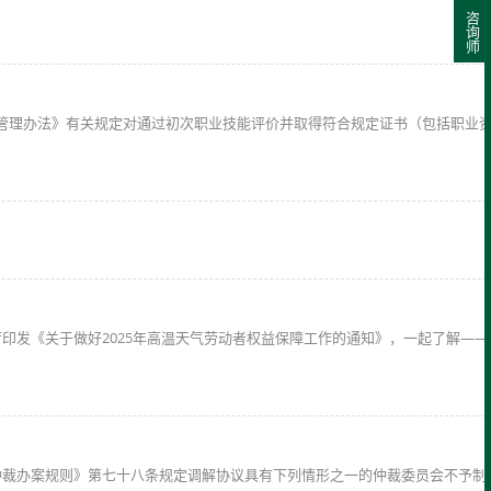
咨询师
金管理办法》有关规定对通过初次职业技能评价并取得符合规定证书（包括职业
印发《关于做好2025年高温天气劳动者权益保障工作的通知》，一起了解—
仲裁办案规则》第七十八条规定调解协议具有下列情形之一的仲裁委员会不予制